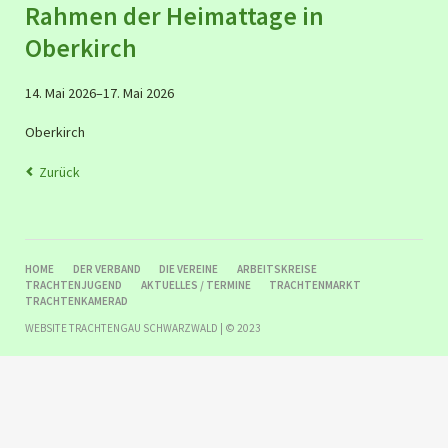
Rahmen der Heimattage in
Oberkirch
14. Mai 2026–17. Mai 2026
Oberkirch
Zurück
NAVIGATION
HOME
DER VERBAND
DIE VEREINE
ARBEITSKREISE
ÜBERSPRINGEN
TRACHTENJUGEND
AKTUELLES / TERMINE
TRACHTENMARKT
TRACHTENKAMERAD
WEBSITE TRACHTENGAU SCHWARZWALD | © 2023