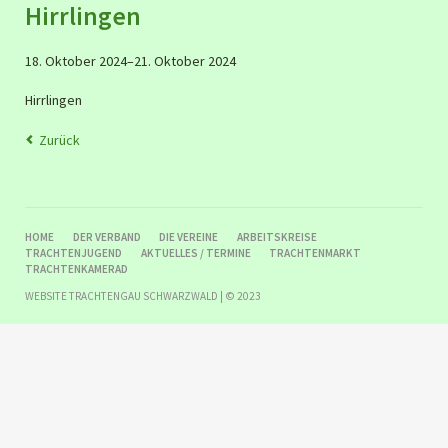
Hirrlingen
18. Oktober 2024–21. Oktober 2024
Hirrlingen
Zurück
NAVIGATION
HOME
DER VERBAND
DIE VEREINE
ARBEITSKREISE
ÜBERSPRINGEN
TRACHTENJUGEND
AKTUELLES / TERMINE
TRACHTENMARKT
TRACHTENKAMERAD
WEBSITE TRACHTENGAU SCHWARZWALD | © 2023