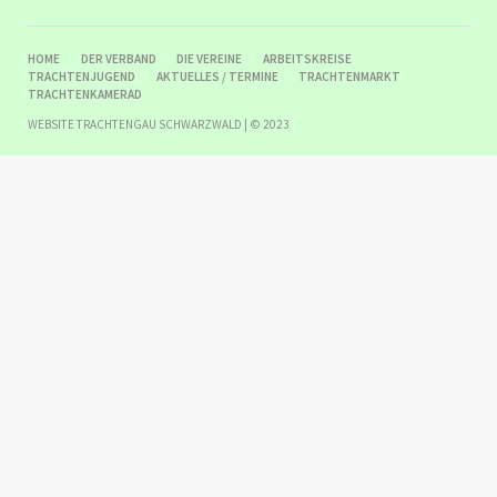
NAVIGATION
HOME
DER VERBAND
DIE VEREINE
ARBEITSKREISE
ÜBERSPRINGEN
TRACHTENJUGEND
AKTUELLES / TERMINE
TRACHTENMARKT
TRACHTENKAMERAD
WEBSITE TRACHTENGAU SCHWARZWALD | © 2023