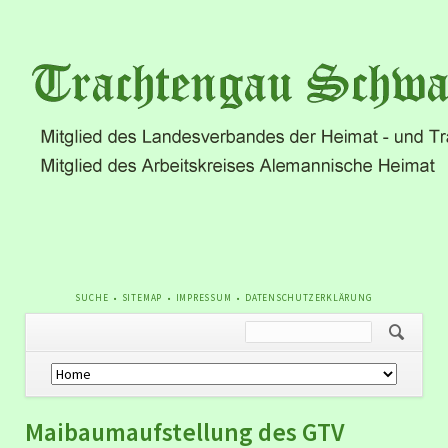
NAVIGATION
SUCHE
SITEMAP
IMPRESSUM
DATENSCHUTZERKLÄRUNG
ÜBERSPRINGEN
Navigation
überspringen
Maibaumaufstellung des GTV