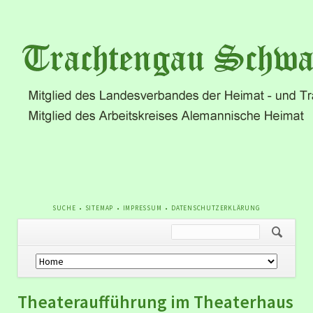
NAVIGATION
SUCHE
SITEMAP
IMPRESSUM
DATENSCHUTZERKLÄRUNG
ÜBERSPRINGEN
Navigation
überspringen
Theateraufführung im Theaterhaus