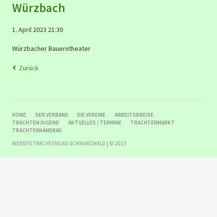
Würzbach
1. April 2023 21:30
Würzbacher Bauerntheater
Zurück
NAVIGATION
HOME
DER VERBAND
DIE VEREINE
ARBEITSKREISE
ÜBERSPRINGEN
TRACHTENJUGEND
AKTUELLES / TERMINE
TRACHTENMARKT
TRACHTENKAMERAD
WEBSITE TRACHTENGAU SCHWARZWALD | © 2023