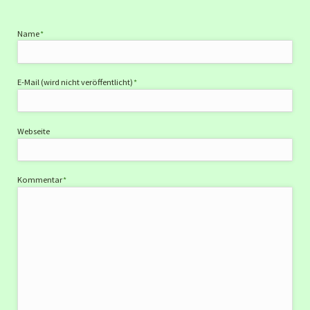
Pflichtfeld
Name
*
Pflichtfeld
E-Mail (wird nicht veröffentlicht)
*
Webseite
Pflichtfeld
Kommentar
*