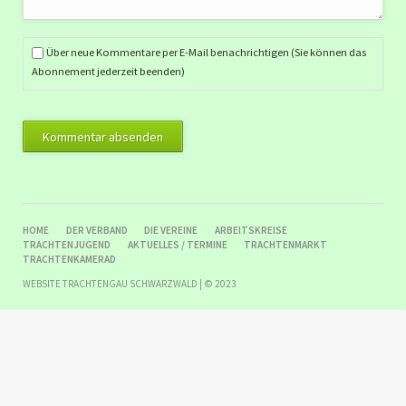
Über neue Kommentare per E-Mail benachrichtigen (Sie können das
Abonnement jederzeit beenden)
Kommentar absenden
NAVIGATION
HOME
DER VERBAND
DIE VEREINE
ARBEITSKREISE
ÜBERSPRINGEN
TRACHTENJUGEND
AKTUELLES / TERMINE
TRACHTENMARKT
TRACHTENKAMERAD
WEBSITE TRACHTENGAU SCHWARZWALD | © 2023