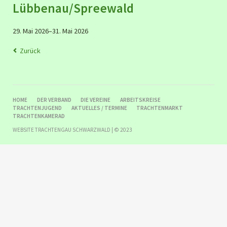
Lübbenau/Spreewald
29. Mai 2026–31. Mai 2026
Zurück
NAVIGATION
HOME
DER VERBAND
DIE VEREINE
ARBEITSKREISE
ÜBERSPRINGEN
TRACHTENJUGEND
AKTUELLES / TERMINE
TRACHTENMARKT
TRACHTENKAMERAD
WEBSITE TRACHTENGAU SCHWARZWALD | © 2023