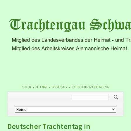
NAVIGATION
SUCHE
SITEMAP
IMPRESSUM
DATENSCHUTZERKLÄRUNG
ÜBERSPRINGEN
Navigation
überspringen
Deutscher Trachtentag in