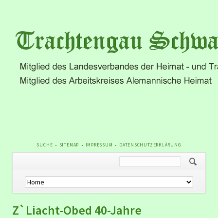
NAVIGATION
SUCHE
SITEMAP
IMPRESSUM
DATENSCHUTZERKLÄRUNG
ÜBERSPRINGEN
Navigation
überspringen
Z`Liacht-Obed 40-Jahre