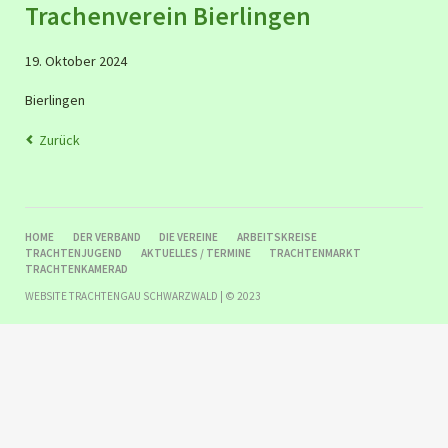
Trachenverein Bierlingen
19. Oktober 2024
Bierlingen
Zurück
NAVIGATION
HOME
DER VERBAND
DIE VEREINE
ARBEITSKREISE
ÜBERSPRINGEN
TRACHTENJUGEND
AKTUELLES / TERMINE
TRACHTENMARKT
TRACHTENKAMERAD
WEBSITE TRACHTENGAU SCHWARZWALD | © 2023