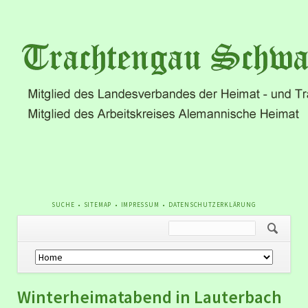
NAVIGATION
SUCHE
SITEMAP
IMPRESSUM
DATENSCHUTZERKLÄRUNG
ÜBERSPRINGEN
Navigation
überspringen
Winterheimatabend in Lauterbach