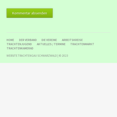
Kommentar absenden
NAVIGATION
HOME
DER VERBAND
DIE VEREINE
ARBEITSKREISE
ÜBERSPRINGEN
TRACHTENJUGEND
AKTUELLES / TERMINE
TRACHTENMARKT
TRACHTENKAMERAD
WEBSITE TRACHTENGAU SCHWARZWALD | © 2023