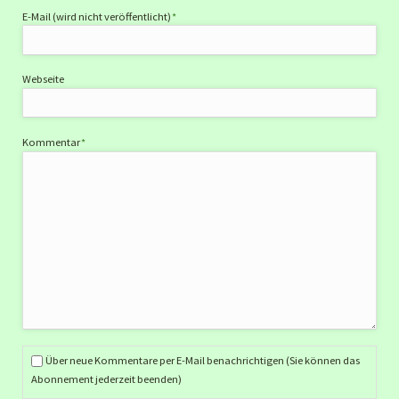
Pflichtfeld
E-Mail (wird nicht veröffentlicht)
*
Webseite
Pflichtfeld
Kommentar
*
Über neue Kommentare per E-Mail benachrichtigen (Sie können das
Abonnement jederzeit beenden)