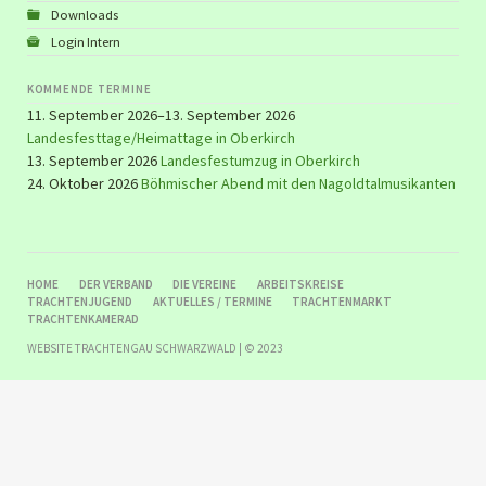
Downloads
Login Intern
KOMMENDE TERMINE
11. September 2026–13. September 2026
Landesfesttage/Heimattage in Oberkirch
13. September 2026
Landesfestumzug in Oberkirch
24. Oktober 2026
Böhmischer Abend mit den Nagoldtalmusikanten
NAVIGATION
HOME
DER VERBAND
DIE VEREINE
ARBEITSKREISE
ÜBERSPRINGEN
TRACHTENJUGEND
AKTUELLES / TERMINE
TRACHTENMARKT
TRACHTENKAMERAD
WEBSITE TRACHTENGAU SCHWARZWALD | © 2023