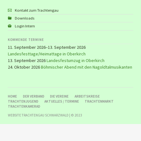
Kontakt zum Trachtengau
Downloads
Login Intern
KOMMENDE TERMINE
11. September 2026–13. September 2026
Landesfesttage/Heimattage in Oberkirch
13. September 2026
Landesfestumzug in Oberkirch
24. Oktober 2026
Böhmischer Abend mit den Nagoldtalmusikanten
NAVIGATION
HOME
DER VERBAND
DIE VEREINE
ARBEITSKREISE
ÜBERSPRINGEN
TRACHTENJUGEND
AKTUELLES / TERMINE
TRACHTENMARKT
TRACHTENKAMERAD
WEBSITE TRACHTENGAU SCHWARZWALD | © 2023